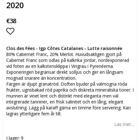
2020
€38
Lägg till i favoritlistan
Clos des Fées - Igp Côtes Catalanes
- Lutte raisonnée
80% Cabernet Franc, 20% Merlot. Huvudsakligen gjort på
Cabernet Franc som odlas på kalkrika jordar, nordexponerad
vid foten av en kalkstensklippa i Vingrau i Pyrenéerna.
Exponeringen begränsar direkt solljus och ger en långsam
mognad snarare än koncentration.
Färgen är djupt granatröd. Doften bjuder på välmogna röda
frukter, ugnsbakad röd paprika och diskreta mineraliska toner. I
munnen är vinet lent och distinkt med eleganta men väl
integrerade tanniner, en frisk salinitet och en lång, elegant
avslutning. Lägg på karaff gärna en timme före servering. Kan
lagras ytterligare fem år till.
Läs mer...
I lager: 9