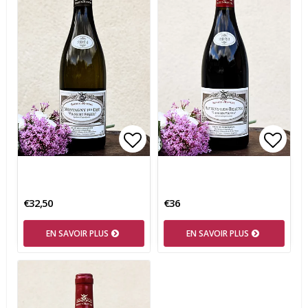
Add to list of favorites
Add t
€32,50
€36
EN SAVOIR PLUS
EN SAVOIR PLUS