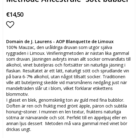
€14,50
Lägg till i favoritlistan
Domain de J. Laurens - AOP Blanquette de Limoux
100% Mauzac, den uråldriga druvan som utgör själva
ryggraden i Limoux. Vinifieringmetoden är nästan lika gammal
som druvan. Jäsningen avbryts innan allt socker omvandlats till
alkohol, vinet buteljeras och fortsätter sin naturliga jäsning i
flaskan. Resultatet är ett lätt, naturligt sött och sprudlande vin
på bara 6-7% alkohol, utan något tillsatt socker. Traditionen
ville att buteljering skedde vid marsmånens nedgång just när
mandelträden slår ut i blom, vilket förklarar etikettens
blommotiv.
I glaset en blek, genomskinlig ton av guld med fina bubblor.
Doften är ren och fruktig med grönt äpple, päron och subtila
honung¬stoner. I munnen en len textur, fruktens naturliga
sötma är närvarande och söt. Perfekt till en äppelpaj eller en
annan ljus dessert Metoden må vara gammal med vinet bör
drickas ungt.