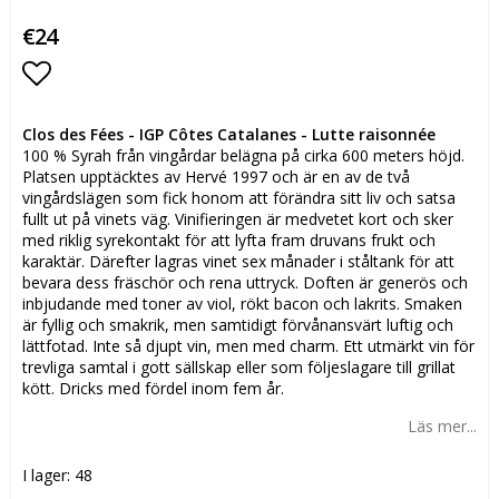
€24
Lägg till i favoritlistan
Clos des Fées - IGP Côtes Catalanes - Lutte raisonnée
100 % Syrah från vingårdar belägna på cirka 600 meters höjd.
Platsen upptäcktes av Hervé 1997 och är en av de två
vingårdslägen som fick honom att förändra sitt liv och satsa
fullt ut på vinets väg. Vinifieringen är medvetet kort och sker
med riklig syrekontakt för att lyfta fram druvans frukt och
karaktär. Därefter lagras vinet sex månader i ståltank för att
bevara dess fräschör och rena uttryck. Doften är generös och
inbjudande med toner av viol, rökt bacon och lakrits. Smaken
är fyllig och smakrik, men samtidigt förvånansvärt luftig och
lättfotad. Inte så djupt vin, men med charm. Ett utmärkt vin för
trevliga samtal i gott sällskap eller som följeslagare till grillat
kött. Dricks med fördel inom fem år.
Läs mer...
I lager: 48