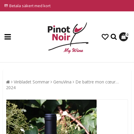
Betala säkert med kort
0
Vinbladet Sommar
GenuVina
De battre mon cœur…
2024