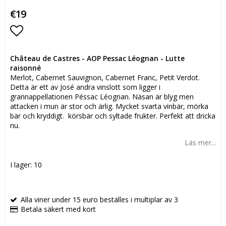
€19
Lägg till i favoritlistan
Château de Castres - AOP Pessac Léognan - Lutte
raisonné
Merlot, Cabernet Sauvignon, Cabernet Franc, Petit Verdot.
Detta är ett av José andra vinslott som ligger i
grannappellationen Péssac Léognan. Näsan är blyg men
attacken i mun är stor och ärlig. Mycket svarta vinbär, mörka
bär och kryddigt. körsbär och syltade frukter. Perfekt att dricka
nu.
Läs mer...
I lager: 10
Alla viner under 15 euro beställes i multiplar av 3
Betala säkert med kort