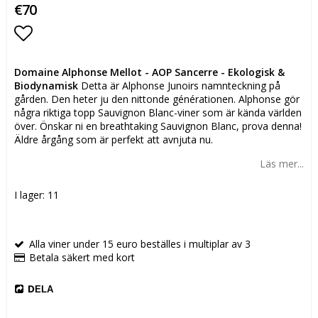
€70
Lägg till i favoritlistan
Domaine Alphonse Mellot - AOP Sancerre - Ekologisk &
Biodynamisk
Detta är Alphonse Junoirs namnteckning på
gården. Den heter ju den nittonde générationen. Alphonse gör
några riktiga topp Sauvignon Blanc-viner som är kända världen
över. Önskar ni en breathtaking Sauvignon Blanc, prova denna!
Äldre årgång som är perfekt att avnjuta nu.
Läs mer...
I lager: 11
Alla viner under 15 euro beställes i multiplar av 3
Betala säkert med kort
DELA