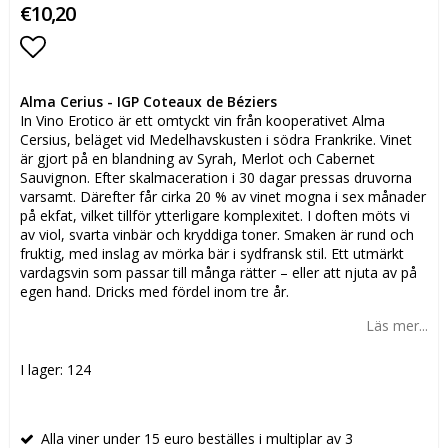
€10,20
Lägg till i favoritlistan
Alma Cerius - IGP Coteaux de Béziers
In Vino Erotico är ett omtyckt vin från kooperativet Alma
Cersius, beläget vid Medelhavskusten i södra Frankrike. Vinet
är gjort på en blandning av Syrah, Merlot och Cabernet
Sauvignon. Efter skalmaceration i 30 dagar pressas druvorna
varsamt. Därefter får cirka 20 % av vinet mogna i sex månader
på ekfat, vilket tillför ytterligare komplexitet. I doften möts vi
av viol, svarta vinbär och kryddiga toner. Smaken är rund och
fruktig, med inslag av mörka bär i sydfransk stil. Ett utmärkt
vardagsvin som passar till många rätter – eller att njuta av på
egen hand. Dricks med fördel inom tre år.
Läs mer...
I lager: 124
Alla viner under 15 euro beställes i multiplar av 3