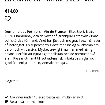
€14,80
Lägg till i favoritlistan
Domaine des Pothiers - Vin de France - Eko, Bio & Natur
100% Chardonnay och de växer på granitjord i ett svalt klimat
och skördas för hand. Vinet har jäst och mognat i sex månader
på betongfat. En supercharmig doft med inslag av akaciablom,
päron och vit persika. Mycket trevligt i munnen med härlig
balans. Perfekt att njuta i gott sällskap och de närmaste två
åren. Passar utmärkt till sötvattensfisk, inbakade sniglar och
grodlår – enligt Romain, vinmakaren själv.
Läs mer...
I lager: 76
Alla viner under 15 euro beställes i multiplar av 3
Betala säkert med kort