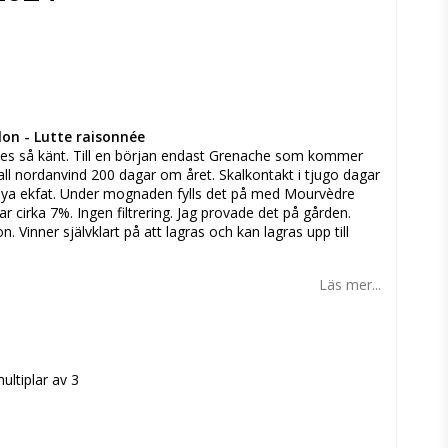
n
lon - Lutte raisonnée
Fées så känt. Till en början endast Grenache som kommer
kall nordanvind 200 dagar om året. Skalkontakt i tjugo dagar
 nya ekfat. Under mognaden fylls det på med Mourvèdre
r cirka 7%. Ingen filtrering. Jag provade det på gården.
Vinner självklart på att lagras och kan lagras upp till
Läs mer...
ultiplar av 3