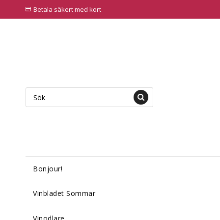
Betala säkert med kort
Bonjour!
Vinbladet Sommar
Vinodlare