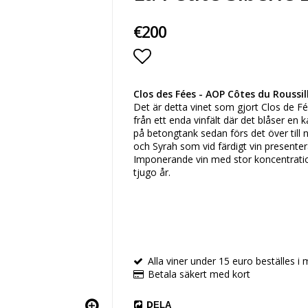
€200
Lägg till i favoritlista
Clos des Fées - AOP Côtes du Roussil
Det är detta vinet som gjort Clos de 
från ett enda vinfält där det blåser en 
på betongtank sedan förs det över till
och Syrah som vid färdigt vin presentera
Imponerande vin med stor koncentration. 
tjugo år.
Alla viner under 15 euro beställes i m
Betala säkert med kort
DELA