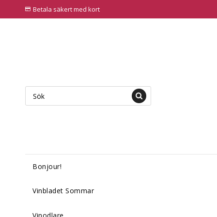
Betala säkert med kort
Bonjour!
Vinbladet Sommar
Vinodlare