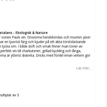
n
atalans - Ekologisk & Nature
r sonen Pauls vin. Druvorna handskördas och musten jäser
 har en ljusröd färg och bjuder på ett äkta törstsläckande
t att tycka om. I både doft och smak finner man toner av
rfekt vin till charkuterier, grillad kyckling och långa,
erna är ytterst diskreta. Dricks med fördel innan vintern gör
Läs mer...
ultiplar av 3