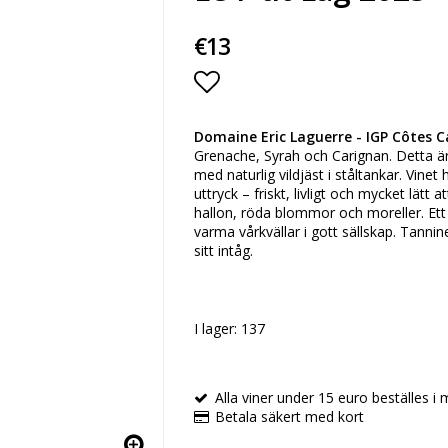
€13
Lägg till i favoritlista
Domaine Eric Laguerre - IGP Côtes C
Grenache, Syrah och Carignan. Detta ä
med naturlig vildjäst i ståltankar. Vinet
uttryck – friskt, livligt och mycket lät
hallon, röda blommor och moreller. Ett pe
varma vårkvällar i gott sällskap. Tannin
sitt intåg.
I lager: 137
Alla viner under 15 euro beställes i m
Betala säkert med kort