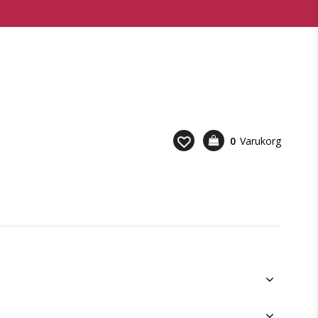
0
Varukorg
Din varukorg är tom