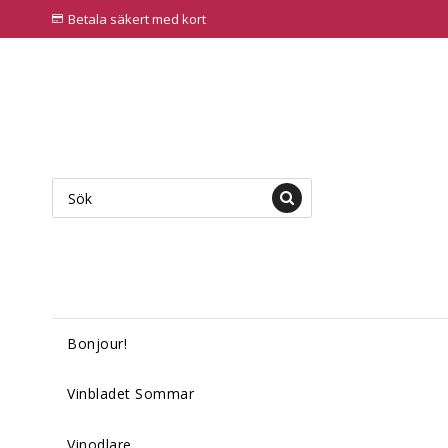
Betala säkert med kort
Bonjour!
Vinbladet Sommar
Vinodlare