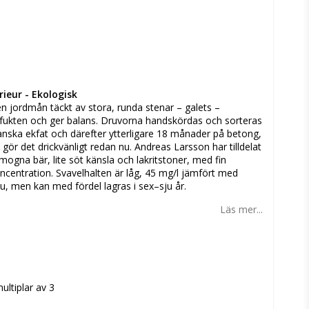
n
ieur - Ekologisk
n jordmån täckt av stora, runda stenar – galets –
 fukten och ger balans. Druvorna handskördas och sorteras
ranska ekfat och därefter ytterligare 18 månader på betong,
gör det drickvänligt redan nu. Andreas Larsson har tilldelat
ogna bär, lite söt känsla och lakritstoner, med fin
ncentration. Svavelhalten är låg, 45 mg/l jämfört med
nu, men kan med fördel lagras i sex–sju år.
Läs mer...
ultiplar av 3