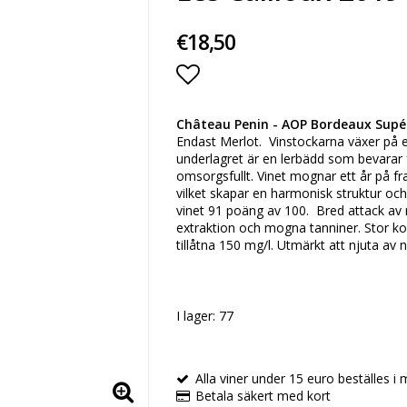
€18,50
Lägg till i favoritlista
Château Penin - AOP Bordeaux Supér
Endast Merlot. Vinstockarna växer på e
underlagret är en lerbädd som bevarar
omsorgsfullt. Vinet mognar ett år på f
vilket skapar en harmonisk struktur och 
vinet 91 poäng av 100. Bred attack av m
extraktion och mogna tanniner. Stor ko
tillåtna 150 mg/l. Utmärkt att njuta av 
I lager: 77
Alla viner under 15 euro beställes i m
Betala säkert med kort