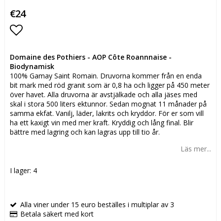
€24
Lägg till i favoritlistan
Domaine des Pothiers - AOP Côte Roannnaise -
Biodynamisk
100% Gamay Saint Romain. Druvorna kommer från en enda
bit mark med röd granit som är 0,8 ha och ligger på 450 meter
över havet. Alla druvorna är avstjälkade och alla jäses med
skal i stora 500 liters ektunnor. Sedan mognat 11 månader på
samma ekfat. Vanilj, läder, lakrits och kryddor. För er som vill
ha ett kaxigt vin med mer kraft. Kryddig och lång final. Blir
bättre med lagring och kan lagras upp till tio år.
Läs mer...
I lager: 4
Alla viner under 15 euro beställes i multiplar av 3
Betala säkert med kort