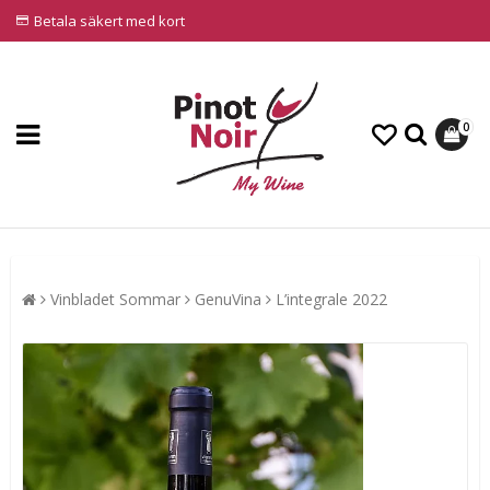
Betala säkert med kort
0
Vinbladet Sommar
GenuVina
L’integrale 2022