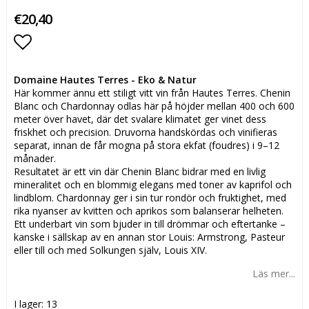
€20,40
Lägg till i favoritlistan
Domaine Hautes Terres - Eko & Natur
Här kommer ännu ett stiligt vitt vin från Hautes Terres. Chenin
Blanc och Chardonnay odlas här på höjder mellan 400 och 600
meter över havet, där det svalare klimatet ger vinet dess
friskhet och precision. Druvorna handskördas och vinifieras
separat, innan de får mogna på stora ekfat (foudres) i 9–12
månader.
Resultatet är ett vin där Chenin Blanc bidrar med en livlig
mineralitet och en blommig elegans med toner av kaprifol och
lindblom. Chardonnay ger i sin tur rondör och fruktighet, med
rika nyanser av kvitten och aprikos som balanserar helheten.
Ett underbart vin som bjuder in till drömmar och eftertanke –
kanske i sällskap av en annan stor Louis: Armstrong, Pasteur
eller till och med Solkungen själv, Louis XIV.
Läs mer...
I lager: 13