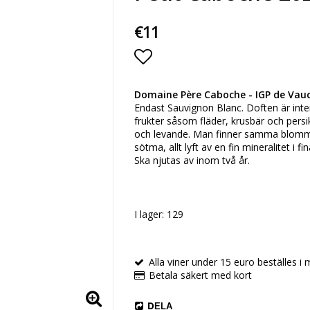
€11
Lägg till i favoritlista
Domaine Père Caboche - IGP de Vauc
Endast Sauvignon Blanc. Doften är inte
frukter såsom fläder, krusbär och persik
och levande. Man finner samma blommo
sötma, allt lyft av en fin mineralitet i fi
Ska njutas av inom två år.
I lager: 129
Alla viner under 15 euro beställes i m
Betala säkert med kort
DELA