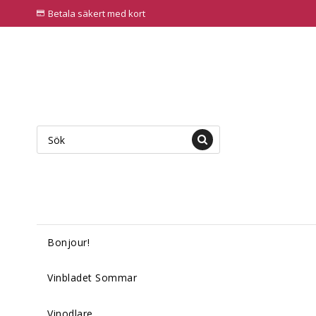
Betala säkert med kort
Bonjour!
Vinbladet Sommar
Vinodlare