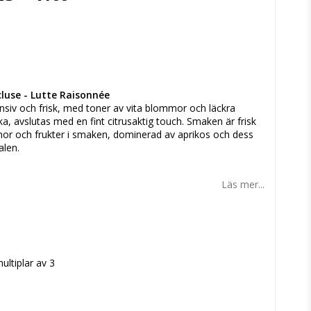
n
luse - Lutte Raisonnée
nsiv och frisk, med toner av vita blommor och läckra
a, avslutas med en fint citrusaktig touch. Smaken är frisk
r och frukter i smaken, dominerad av aprikos och dess
nalen.
Läs mer...
ultiplar av 3