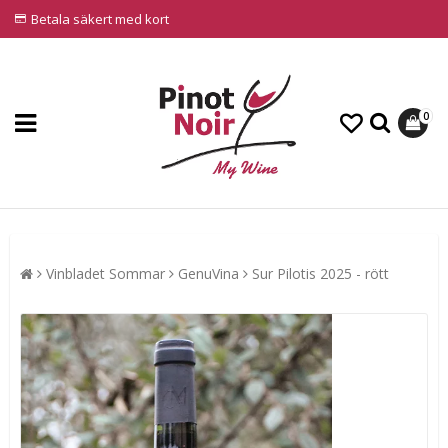
Betala säkert med kort
0
Vinbladet Sommar
GenuVina
Sur Pilotis 2025 - rött