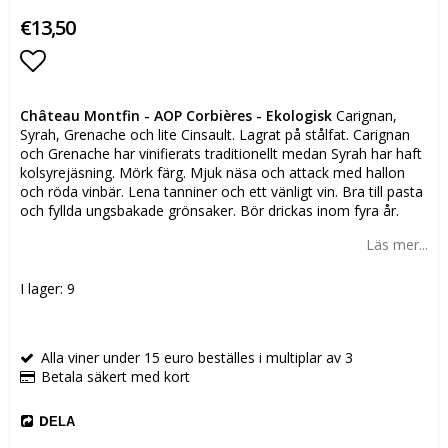
€13,50
Lägg till i favoritlistan
Château Montfin - AOP Corbières - Ekologisk
Carignan,
Syrah, Grenache och lite Cinsault. Lagrat på stålfat. Carignan
och Grenache har vinifierats traditionellt medan Syrah har haft
kolsyrejäsning. Mörk färg. Mjuk näsa och attack med hallon
och röda vinbär. Lena tanniner och ett vänligt vin. Bra till pasta
och fyllda ungsbakade grönsaker. Bör drickas inom fyra år.
Läs mer...
I lager: 9
Alla viner under 15 euro beställes i multiplar av 3
Betala säkert med kort
DELA