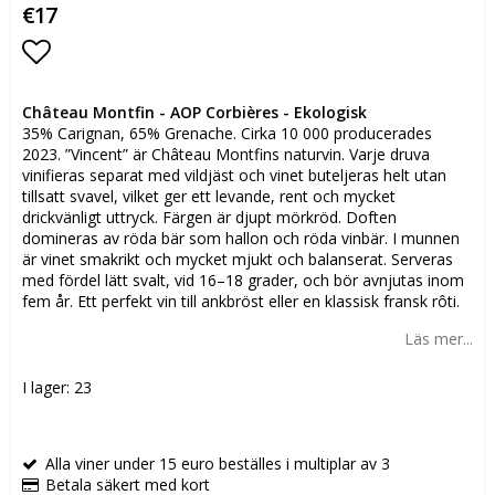
€17
Lägg till i favoritlistan
Château Montfin - AOP Corbières - Ekologisk
35% Carignan, 65% Grenache. Cirka 10 000 producerades
2023. ”Vincent” är Château Montfins naturvin. Varje druva
vinifieras separat med vildjäst och vinet buteljeras helt utan
tillsatt svavel, vilket ger ett levande, rent och mycket
drickvänligt uttryck. Färgen är djupt mörkröd. Doften
domineras av röda bär som hallon och röda vinbär. I munnen
är vinet smakrikt och mycket mjukt och balanserat. Serveras
med fördel lätt svalt, vid 16–18 grader, och bör avnjutas inom
fem år. Ett perfekt vin till ankbröst eller en klassisk fransk rôti.
Läs mer...
I lager: 23
Alla viner under 15 euro beställes i multiplar av 3
Betala säkert med kort