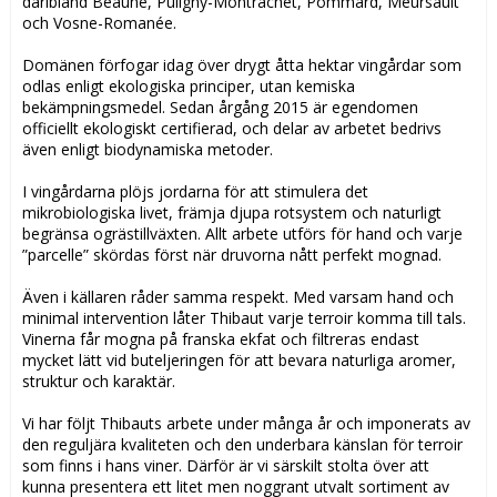
däribland Beaune, Puligny-Montrachet, Pommard, Meursault
och Vosne-Romanée.
Domänen förfogar idag över drygt åtta hektar vingårdar som
odlas enligt ekologiska principer, utan kemiska
bekämpningsmedel. Sedan årgång 2015 är egendomen
officiellt ekologiskt certifierad, och delar av arbetet bedrivs
även enligt biodynamiska metoder.
I vingårdarna plöjs jordarna för att stimulera det
mikrobiologiska livet, främja djupa rotsystem och naturligt
begränsa ogrästillväxten. Allt arbete utförs för hand och varje
”parcelle” skördas först när druvorna nått perfekt mognad.
Även i källaren råder samma respekt. Med varsam hand och
minimal intervention låter Thibaut varje terroir komma till tals.
Vinerna får mogna på franska ekfat och filtreras endast
mycket lätt vid buteljeringen för att bevara naturliga aromer,
struktur och karaktär.
Vi har följt Thibauts arbete under många år och imponerats av
den reguljära kvaliteten och den underbara känslan för terroir
som finns i hans viner. Därför är vi särskilt stolta över att
kunna presentera ett litet men noggrant utvalt sortiment av