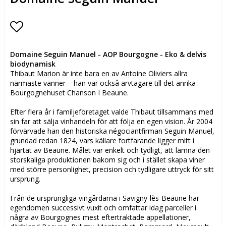
Lägg till i favoritlistan
Domaine Seguin Manuel - AOP Bourgogne - Eko & delvis
biodynamisk
Thibaut Marion är inte bara en av Antoine Oliviers allra
närmaste vänner – han var också arvtagare till det anrika
Bourgognehuset Chanson I Beaune.
Efter flera år i familjeföretaget valde Thibaut tillsammans med
sin far att sälja vinhandeln för att följa en egen vision. År 2004
förvärvade han den historiska négociantfirman Seguin Manuel,
grundad redan 1824, vars källare fortfarande ligger mitt i
hjärtat av Beaune. Målet var enkelt och tydligt, att lämna den
storskaliga produktionen bakom sig och i stället skapa viner
med större personlighet, precision och tydligare uttryck för sitt
ursprung.
Från de ursprungliga vingårdarna i Savigny-lès-Beaune har
egendomen successivt vuxit och omfattar idag parceller i
några av Bourgognes mest eftertraktade appellationer,