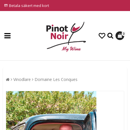
Betala säkert med kort
0
Vinodlare
Domaine Les Conques