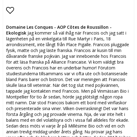
Lägg till i favoritlistan
Domaine Les Conques - AOP Côtes de Roussillon -
Ekologisk
Jag kommer så väl ihåg när Francois och jag satt i
lägenheten på en vinkelgata till Rue Martyr i Paris, 18
arrondissment, inte långt från Place Pigalle. Francois pluggade
fysik, matte och jag läste franska. Francois är kusin till min
dåvarande franske pojkvän. Jag var inneboende hos Francois
för att läsa franska på Alliance Francaise. Vi kom väldigt bra
överens och Francois har en underbar humor! Förutom
studiestunderna tillsammans var vi ofta ute och botaniserade
bland Paris barer och bistron. Det var meningen att Francois
skulle läsa till veterinär. När det tog slut med pojkvännen,
tappade jag kontakten med Francois. Men på Vinmässan Bio i
Montpellier för tio år sedan, hörde jag plötsligt någon ropa
mitt namn. Där stod Francois bakom ett bord med vinflaskor
och presenterade sina viner. Vilken överraskning! Det var hans
första årgång och jag provade vinerna. Nja, de var inte helt i
balans med en del volatilsyra och i vissa fall alldeles för ekade.
Sedan dess möts vi varje år på Millésime Bio och vid en och
annan trevlig middag under årets gång. Nu provar jag hans