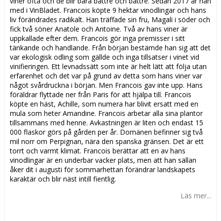
viner ofta och de blir bara bättre och bättre. Sedan 2017 är han
med i VinBladet. Francois köpte 9 hektar vinodlingar och hans
liv förändrades radikalt. Han träffade sin fru, Magali i söder och
fick två söner Anatole och Antoine. Två av hans viner är
uppkallade efter dem. Francois gör inga premisser i sitt
tänkande och handlande. Från början bestämde han sig att det
var ekologisk odling som gällde och inga tillsatser i vinet vid
vinifieringen. Ett levnadssätt som inte är helt lätt att följa utan
erfarenhet och det var på grund av detta som hans viner var
något svårdruckna i början. Men Francois gav inte upp. Hans
föräldrar flyttade ner från Paris för att hjälpa till. Francois
köpte en häst, Achille, som numera har blivit ersatt med en
mula som heter Amandine. Francois arbetar alla sina plantor
tillsammans med henne. Avkastningen är liten och endast 15
000 flaskor görs på gården per år. Domänen befinner sig två
mil norr om Perpignan, nära den spanska gränsen. Det är ett
torrt och varmt klimat. Francois berättar att en av hans
vinodlingar är en underbar vacker plats, men att han sällan
åker dit i augusti för sommarhettan förändrar landskapets
karaktär och blir näst intill fientlig.
Läs mer...